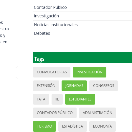
Contador Público
Investigación
os
Noticias institucionales
estra
Debates
s y
s en
Tags
CONVOCATORIAS
INVESTIGACIÓN
EXTENSIÓN
JORNADAS
CONGRESOS
IIATA
IIE
ESTUDIANTES
CONTADOR PÚBLICO
ADMINISTRACIÓN
TURISMO
ESTADÍSTICA
ECONOMÍA