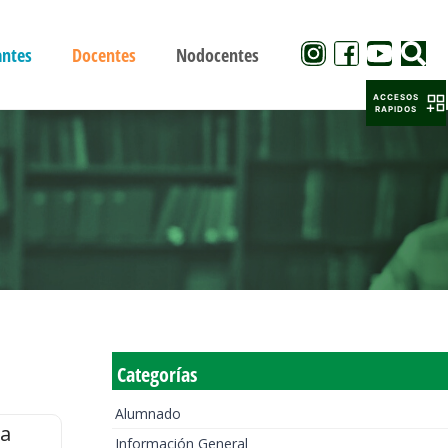
antes
Docentes
Nodocentes
ACCESOS
RAPIDOS
Categorías
Alumnado
la
Información General