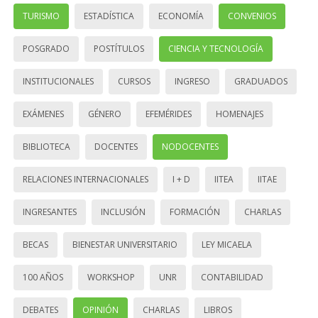
TURISMO
ESTADÍSTICA
ECONOMÍA
CONVENIOS
POSGRADO
POSTÍTULOS
CIENCIA Y TECNOLOGÍA
INSTITUCIONALES
CURSOS
INGRESO
GRADUADOS
EXÁMENES
GÉNERO
EFEMÉRIDES
HOMENAJES
BIBLIOTECA
DOCENTES
NODOCENTES
RELACIONES INTERNACIONALES
I + D
IITEA
IITAE
INGRESANTES
INCLUSIÓN
FORMACIÓN
CHARLAS
BECAS
BIENESTAR UNIVERSITARIO
LEY MICAELA
100 AÑOS
WORKSHOP
UNR
CONTABILIDAD
DEBATES
OPINIÓN
CHARLAS
LIBROS