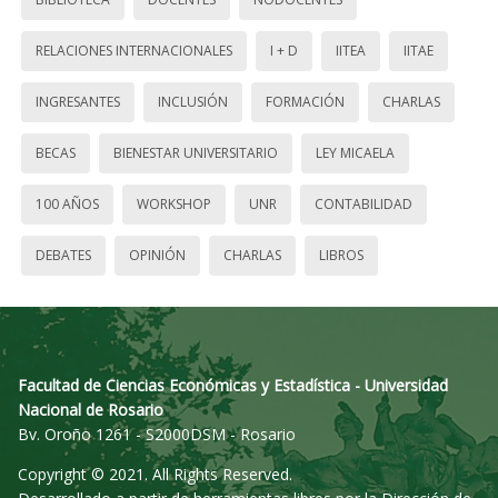
RELACIONES INTERNACIONALES
I + D
IITEA
IITAE
INGRESANTES
INCLUSIÓN
FORMACIÓN
CHARLAS
BECAS
BIENESTAR UNIVERSITARIO
LEY MICAELA
100 AÑOS
WORKSHOP
UNR
CONTABILIDAD
DEBATES
OPINIÓN
CHARLAS
LIBROS
Facultad de Ciencias Económicas y Estadística - Universidad
Nacional de Rosario
Bv. Oroño 1261 - S2000DSM - Rosario
Copyright © 2021. All Rights Reserved.