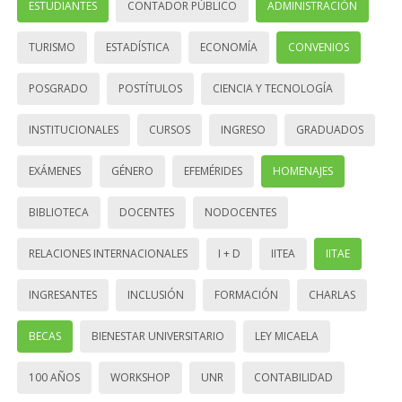
ESTUDIANTES
CONTADOR PÚBLICO
ADMINISTRACIÓN
TURISMO
ESTADÍSTICA
ECONOMÍA
CONVENIOS
POSGRADO
POSTÍTULOS
CIENCIA Y TECNOLOGÍA
INSTITUCIONALES
CURSOS
INGRESO
GRADUADOS
EXÁMENES
GÉNERO
EFEMÉRIDES
HOMENAJES
BIBLIOTECA
DOCENTES
NODOCENTES
RELACIONES INTERNACIONALES
I + D
IITEA
IITAE
INGRESANTES
INCLUSIÓN
FORMACIÓN
CHARLAS
BECAS
BIENESTAR UNIVERSITARIO
LEY MICAELA
100 AÑOS
WORKSHOP
UNR
CONTABILIDAD