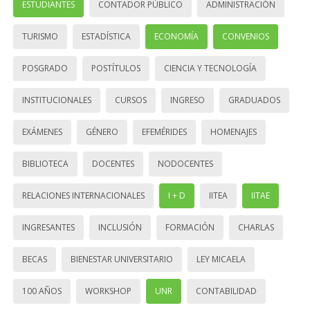
ESTUDIANTES
CONTADOR PÚBLICO
ADMINISTRACIÓN
TURISMO
ESTADÍSTICA
ECONOMÍA
CONVENIOS
POSGRADO
POSTÍTULOS
CIENCIA Y TECNOLOGÍA
INSTITUCIONALES
CURSOS
INGRESO
GRADUADOS
EXÁMENES
GÉNERO
EFEMÉRIDES
HOMENAJES
BIBLIOTECA
DOCENTES
NODOCENTES
RELACIONES INTERNACIONALES
I + D
IITEA
IITAE
INGRESANTES
INCLUSIÓN
FORMACIÓN
CHARLAS
BECAS
BIENESTAR UNIVERSITARIO
LEY MICAELA
100 AÑOS
WORKSHOP
UNR
CONTABILIDAD