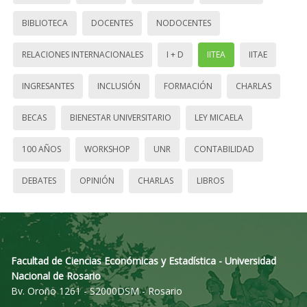
BIBLIOTECA
DOCENTES
NODOCENTES
RELACIONES INTERNACIONALES
I + D
IITEA
IITAE
INGRESANTES
INCLUSIÓN
FORMACIÓN
CHARLAS
BECAS
BIENESTAR UNIVERSITARIO
LEY MICAELA
100 AÑOS
WORKSHOP
UNR
CONTABILIDAD
DEBATES
OPINIÓN
CHARLAS
LIBROS
Facultad de Ciencias Económicas y Estadística - Universidad
Nacional de Rosario
Bv. Oroño 1261 - S2000DSM - Rosario