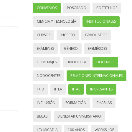
CONVENIOS
POSGRADO
POSTÍTULOS
CIENCIA Y TECNOLOGÍA
INSTITUCIONALES
CURSOS
INGRESO
GRADUADOS
EXÁMENES
GÉNERO
EFEMÉRIDES
HOMENAJES
BIBLIOTECA
DOCENTES
NODOCENTES
RELACIONES INTERNACIONALES
I + D
IITEA
IITAE
INGRESANTES
INCLUSIÓN
FORMACIÓN
CHARLAS
BECAS
BIENESTAR UNIVERSITARIO
LEY MICAELA
100 AÑOS
WORKSHOP