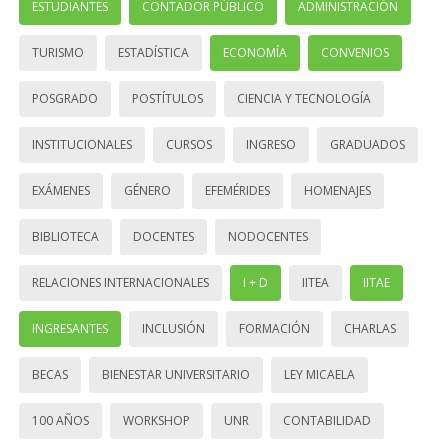
ESTUDIANTES
CONTADOR PÚBLICO
ADMINISTRACIÓN
TURISMO
ESTADÍSTICA
ECONOMÍA
CONVENIOS
POSGRADO
POSTÍTULOS
CIENCIA Y TECNOLOGÍA
INSTITUCIONALES
CURSOS
INGRESO
GRADUADOS
EXÁMENES
GÉNERO
EFEMÉRIDES
HOMENAJES
BIBLIOTECA
DOCENTES
NODOCENTES
RELACIONES INTERNACIONALES
I + D
IITEA
IITAE
INGRESANTES
INCLUSIÓN
FORMACIÓN
CHARLAS
BECAS
BIENESTAR UNIVERSITARIO
LEY MICAELA
100 AÑOS
WORKSHOP
UNR
CONTABILIDAD