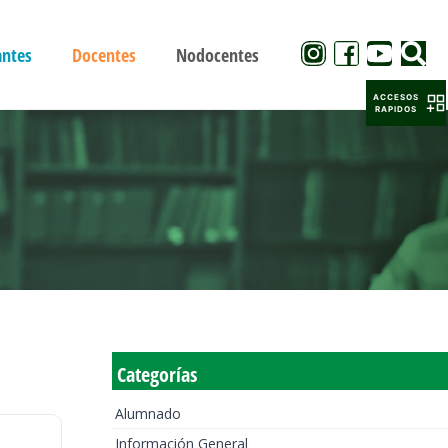
antes
Docentes
Nodocentes
ACCESOS
RAPIDOS
Categorías
Alumnado
Información General