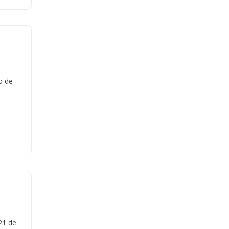
o de
21 de