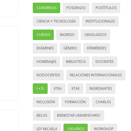
CONVENIOS
POSGRADO
POSTÍTULOS
CIENCIA Y TECNOLOGÍA
INSTITUCIONALES
CURSOS
INGRESO
GRADUADOS
EXÁMENES
GÉNERO
EFEMÉRIDES
HOMENAJES
BIBLIOTECA
DOCENTES
NODOCENTES
RELACIONES INTERNACIONALES
I + D
IITEA
IITAE
INGRESANTES
INCLUSIÓN
FORMACIÓN
CHARLAS
BECAS
BIENESTAR UNIVERSITARIO
LEY MICAELA
100 AÑOS
WORKSHOP