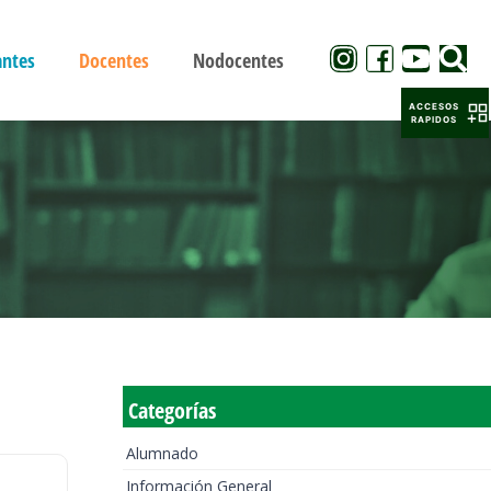
antes
Docentes
Nodocentes
ACCESOS
RAPIDOS
Categorías
Alumnado
Información General