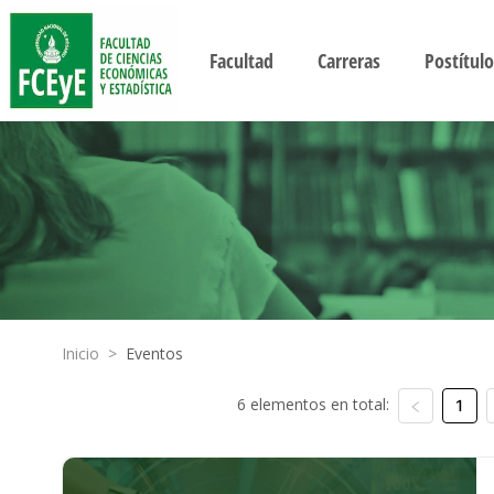
Facultad
Carreras
Postítulo
Inicio
>
Eventos
6 elementos en total:
1