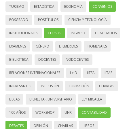
TURISMO
ESTADÍSTICA
ECONOMÍA
CONVENIOS
POSGRADO
POSTÍTULOS
CIENCIA Y TECNOLOGÍA
INSTITUCIONALES
CURSOS
INGRESO
GRADUADOS
EXÁMENES
GÉNERO
EFEMÉRIDES
HOMENAJES
BIBLIOTECA
DOCENTES
NODOCENTES
RELACIONES INTERNACIONALES
I + D
IITEA
IITAE
INGRESANTES
INCLUSIÓN
FORMACIÓN
CHARLAS
BECAS
BIENESTAR UNIVERSITARIO
LEY MICAELA
100 AÑOS
WORKSHOP
UNR
CONTABILIDAD
DEBATES
OPINIÓN
CHARLAS
LIBROS