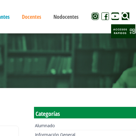
antes
Docentes
Nodocentes
ACCESOS
RAPIDOS
Categorías
Alumnado
Información General