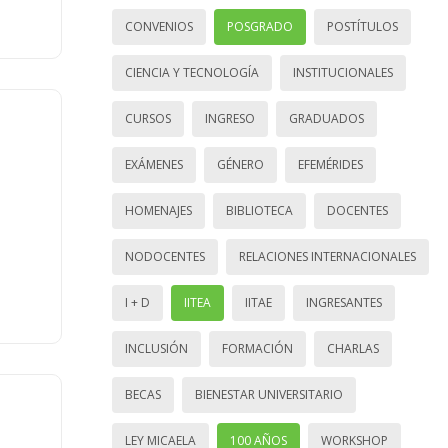
CONVENIOS
POSGRADO
POSTÍTULOS
CIENCIA Y TECNOLOGÍA
INSTITUCIONALES
CURSOS
INGRESO
GRADUADOS
EXÁMENES
GÉNERO
EFEMÉRIDES
HOMENAJES
BIBLIOTECA
DOCENTES
NODOCENTES
RELACIONES INTERNACIONALES
I + D
IITEA
IITAE
INGRESANTES
INCLUSIÓN
FORMACIÓN
CHARLAS
BECAS
BIENESTAR UNIVERSITARIO
LEY MICAELA
100 AÑOS
WORKSHOP