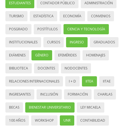
ESTUDIANTES
CONTADOR PÚBLICO
ADMINISTRACIÓN
TURISMO
ESTADÍSTICA
ECONOMÍA
CONVENIOS
POSGRADO
POSTÍTULOS
CIENCIA Y TECNOLOGÍA
INSTITUCIONALES
CURSOS
INGRESO
GRADUADOS
EXÁMENES
GÉNERO
EFEMÉRIDES
HOMENAJES
BIBLIOTECA
DOCENTES
NODOCENTES
RELACIONES INTERNACIONALES
I + D
IITEA
IITAE
INGRESANTES
INCLUSIÓN
FORMACIÓN
CHARLAS
BECAS
BIENESTAR UNIVERSITARIO
LEY MICAELA
100 AÑOS
WORKSHOP
UNR
CONTABILIDAD