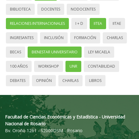
BIBLIOTECA
DOCENTES
NODOCENTES
RELACIONES INTERNACIONALES
I + D
IITEA
IITAE
INGRESANTES
INCLUSIÓN
FORMACIÓN
CHARLAS
BECAS
BIENESTAR UNIVERSITARIO
LEY MICAELA
100 AÑOS
WORKSHOP
UNR
CONTABILIDAD
DEBATES
OPINIÓN
CHARLAS
LIBROS
Facultad de Ciencias Económicas y Estadística - Universidad
Nacional de Rosario
Bv. Oroño 1261 - S2000DSM - Rosario