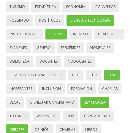
TURISMO
ESTADÍSTICA
ECONOMÍA
CONVENIOS
POSGRADO
POSTÍTULOS
CIENCIA Y TECNOLOGÍA
INSTITUCIONALES
CURSOS
INGRESO
GRADUADOS
EXÁMENES
GÉNERO
EFEMÉRIDES
HOMENAJES
BIBLIOTECA
DOCENTES
NODOCENTES
RELACIONES INTERNACIONALES
I + D
IITEA
IITAE
INGRESANTES
INCLUSIÓN
FORMACIÓN
CHARLAS
BECAS
BIENESTAR UNIVERSITARIO
LEY MICAELA
100 AÑOS
WORKSHOP
UNR
CONTABILIDAD
DEBATES
OPINIÓN
CHARLAS
LIBROS