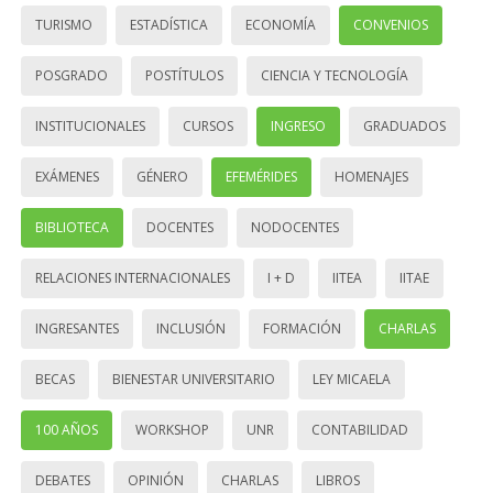
TURISMO
ESTADÍSTICA
ECONOMÍA
CONVENIOS
POSGRADO
POSTÍTULOS
CIENCIA Y TECNOLOGÍA
INSTITUCIONALES
CURSOS
INGRESO
GRADUADOS
EXÁMENES
GÉNERO
EFEMÉRIDES
HOMENAJES
BIBLIOTECA
DOCENTES
NODOCENTES
RELACIONES INTERNACIONALES
I + D
IITEA
IITAE
INGRESANTES
INCLUSIÓN
FORMACIÓN
CHARLAS
BECAS
BIENESTAR UNIVERSITARIO
LEY MICAELA
100 AÑOS
WORKSHOP
UNR
CONTABILIDAD
DEBATES
OPINIÓN
CHARLAS
LIBROS