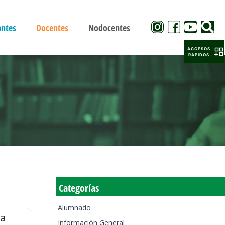
antes
Docentes
Nodocentes
ACCESOS
RAPIDOS
Categorías
Alumnado
la
Información General