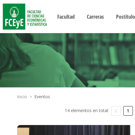
Facultad
Carreras
Postítulo
Inicio
>
Eventos
14 elementos en total:
1