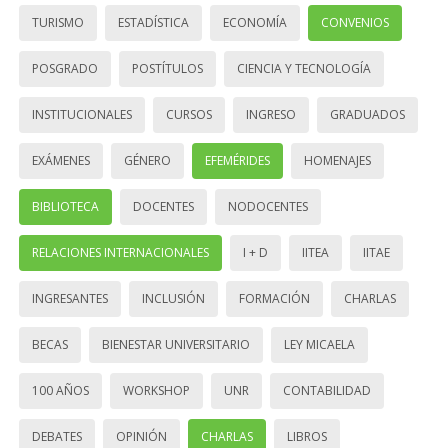
TURISMO
ESTADÍSTICA
ECONOMÍA
CONVENIOS
POSGRADO
POSTÍTULOS
CIENCIA Y TECNOLOGÍA
INSTITUCIONALES
CURSOS
INGRESO
GRADUADOS
EXÁMENES
GÉNERO
EFEMÉRIDES
HOMENAJES
BIBLIOTECA
DOCENTES
NODOCENTES
RELACIONES INTERNACIONALES
I + D
IITEA
IITAE
INGRESANTES
INCLUSIÓN
FORMACIÓN
CHARLAS
BECAS
BIENESTAR UNIVERSITARIO
LEY MICAELA
100 AÑOS
WORKSHOP
UNR
CONTABILIDAD
DEBATES
OPINIÓN
CHARLAS
LIBROS