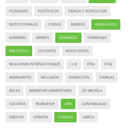
POSGRADO
POSTÍTULOS
CIENCIA Y TECNOLOGÍA
INSTITUCIONALES
CURSOS
INGRESO
GRADUADOS
EXÁMENES
GÉNERO
EFEMÉRIDES
HOMENAJES
BIBLIOTECA
DOCENTES
NODOCENTES
RELACIONES INTERNACIONALES
I + D
IITEA
IITAE
INGRESANTES
INCLUSIÓN
FORMACIÓN
CHARLAS
BECAS
BIENESTAR UNIVERSITARIO
LEY MICAELA
100 AÑOS
WORKSHOP
UNR
CONTABILIDAD
DEBATES
OPINIÓN
CHARLAS
LIBROS