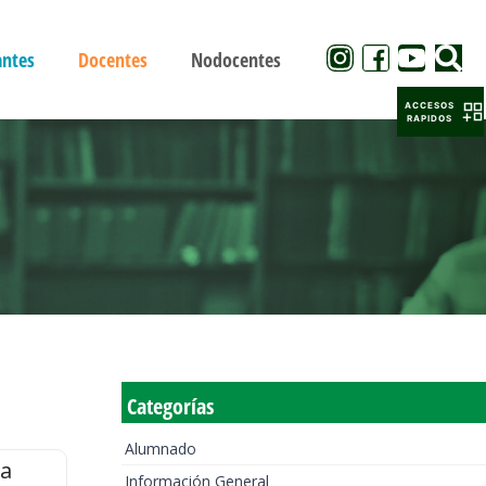
antes
Docentes
Nodocentes
ACCESOS
RAPIDOS
Categorías
Alumnado
la
Información General