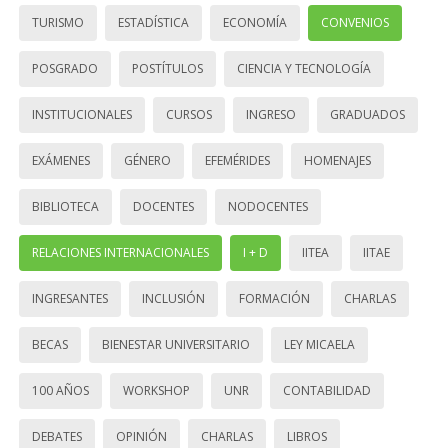
TURISMO
ESTADÍSTICA
ECONOMÍA
CONVENIOS
POSGRADO
POSTÍTULOS
CIENCIA Y TECNOLOGÍA
INSTITUCIONALES
CURSOS
INGRESO
GRADUADOS
EXÁMENES
GÉNERO
EFEMÉRIDES
HOMENAJES
BIBLIOTECA
DOCENTES
NODOCENTES
RELACIONES INTERNACIONALES
I + D
IITEA
IITAE
INGRESANTES
INCLUSIÓN
FORMACIÓN
CHARLAS
BECAS
BIENESTAR UNIVERSITARIO
LEY MICAELA
100 AÑOS
WORKSHOP
UNR
CONTABILIDAD
DEBATES
OPINIÓN
CHARLAS
LIBROS