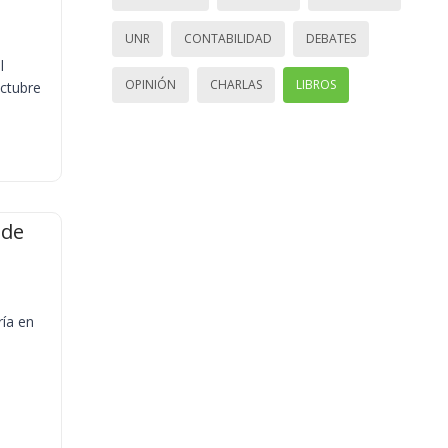
UNR
CONTABILIDAD
DEBATES
l
OPINIÓN
CHARLAS
LIBROS
octubre
 de
ría en