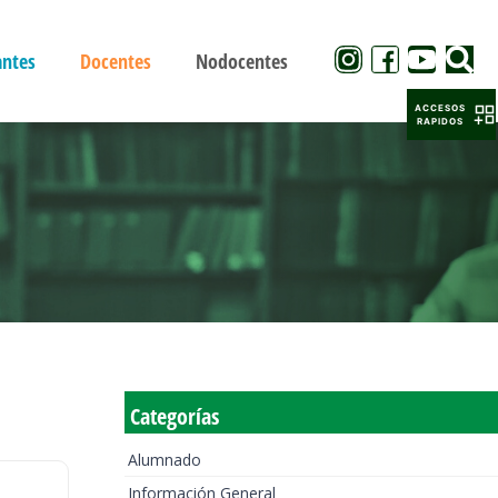
antes
Docentes
Nodocentes
ACCESOS
RAPIDOS
Categorías
Alumnado
Información General