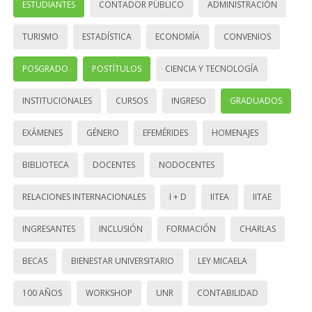
ESTUDIANTES
CONTADOR PÚBLICO
ADMINISTRACIÓN
TURISMO
ESTADÍSTICA
ECONOMÍA
CONVENIOS
POSGRADO
POSTÍTULOS
CIENCIA Y TECNOLOGÍA
INSTITUCIONALES
CURSOS
INGRESO
GRADUADOS
EXÁMENES
GÉNERO
EFEMÉRIDES
HOMENAJES
BIBLIOTECA
DOCENTES
NODOCENTES
RELACIONES INTERNACIONALES
I + D
IITEA
IITAE
INGRESANTES
INCLUSIÓN
FORMACIÓN
CHARLAS
BECAS
BIENESTAR UNIVERSITARIO
LEY MICAELA
100 AÑOS
WORKSHOP
UNR
CONTABILIDAD