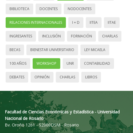
BIBLIOTECA
DOCENTES
NODOCENTES
RELACIONES INTERNACIONALES
I + D
IITEA
IITAE
INGRESANTES
INCLUSIÓN
FORMACIÓN
CHARLAS
BECAS
BIENESTAR UNIVERSITARIO
LEY MICAELA
100 AÑOS
WORKSHOP
UNR
CONTABILIDAD
DEBATES
OPINIÓN
CHARLAS
LIBROS
Facultad de Ciencias Económicas y Estadística - Universidad
Nacional de Rosario
Bv. Oroño 1261 - S2000DSM - Rosario