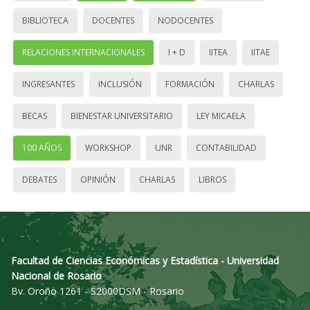
BIBLIOTECA
DOCENTES
NODOCENTES
RELACIONES INTERNACIONALES
I + D
IITEA
IITAE
INGRESANTES
INCLUSIÓN
FORMACIÓN
CHARLAS
BECAS
BIENESTAR UNIVERSITARIO
LEY MICAELA
100 AÑOS
WORKSHOP
UNR
CONTABILIDAD
DEBATES
OPINIÓN
CHARLAS
LIBROS
Facultad de Ciencias Económicas y Estadística - Universidad
Nacional de Rosario
Bv. Oroño 1261 - S2000DSM - Rosario