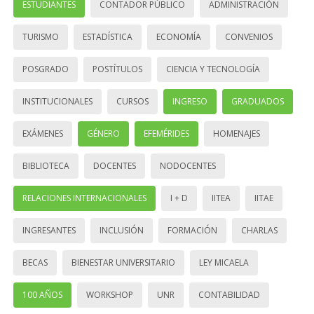
ESTUDIANTES
CONTADOR PÚBLICO
ADMINISTRACIÓN
TURISMO
ESTADÍSTICA
ECONOMÍA
CONVENIOS
POSGRADO
POSTÍTULOS
CIENCIA Y TECNOLOGÍA
INSTITUCIONALES
CURSOS
INGRESO
GRADUADOS
EXÁMENES
GÉNERO
EFEMÉRIDES
HOMENAJES
BIBLIOTECA
DOCENTES
NODOCENTES
RELACIONES INTERNACIONALES
I + D
IITEA
IITAE
INGRESANTES
INCLUSIÓN
FORMACIÓN
CHARLAS
BECAS
BIENESTAR UNIVERSITARIO
LEY MICAELA
100 AÑOS
WORKSHOP
UNR
CONTABILIDAD