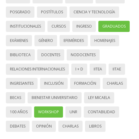
POSGRADO
POSTÍTULOS
CIENCIA Y TECNOLOGÍA
INSTITUCIONALES
CURSOS
INGRESO
GRADUADOS
EXÁMENES
GÉNERO
EFEMÉRIDES
HOMENAJES
BIBLIOTECA
DOCENTES
NODOCENTES
RELACIONES INTERNACIONALES
I + D
IITEA
IITAE
INGRESANTES
INCLUSIÓN
FORMACIÓN
CHARLAS
BECAS
BIENESTAR UNIVERSITARIO
LEY MICAELA
100 AÑOS
WORKSHOP
UNR
CONTABILIDAD
DEBATES
OPINIÓN
CHARLAS
LIBROS