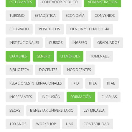
ESTUDIANTES
CONTADOR PÚBLICO
ADMINISTRACIÓN
TURISMO
ESTADÍSTICA
ECONOMÍA
CONVENIOS
POSGRADO
POSTÍTULOS
CIENCIA Y TECNOLOGÍA
INSTITUCIONALES
CURSOS
INGRESO
GRADUADOS
EXÁMENES
GÉNERO
EFEMÉRIDES
HOMENAJES
BIBLIOTECA
DOCENTES
NODOCENTES
RELACIONES INTERNACIONALES
I + D
IITEA
IITAE
INGRESANTES
INCLUSIÓN
FORMACIÓN
CHARLAS
BECAS
BIENESTAR UNIVERSITARIO
LEY MICAELA
100 AÑOS
WORKSHOP
UNR
CONTABILIDAD