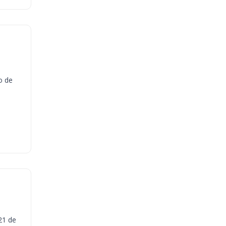
o de
21 de