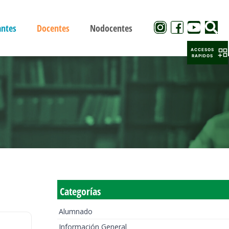
antes
Docentes
Nodocentes
ACCESOS
RAPIDOS
Categorías
Alumnado
Información General