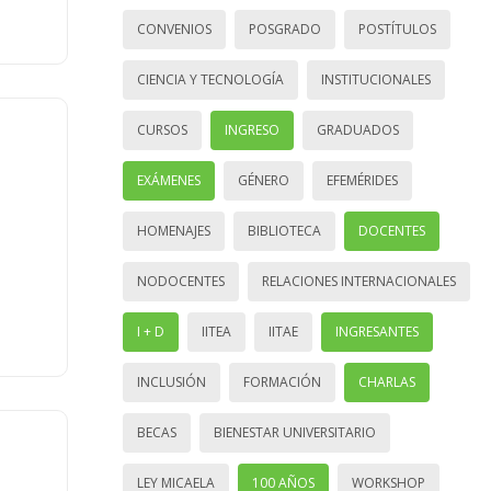
CONVENIOS
POSGRADO
POSTÍTULOS
CIENCIA Y TECNOLOGÍA
INSTITUCIONALES
CURSOS
INGRESO
GRADUADOS
EXÁMENES
GÉNERO
EFEMÉRIDES
HOMENAJES
BIBLIOTECA
DOCENTES
NODOCENTES
RELACIONES INTERNACIONALES
I + D
IITEA
IITAE
INGRESANTES
INCLUSIÓN
FORMACIÓN
CHARLAS
BECAS
BIENESTAR UNIVERSITARIO
LEY MICAELA
100 AÑOS
WORKSHOP