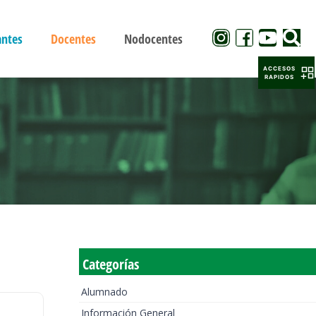
antes
Docentes
Nodocentes
ACCESOS
RAPIDOS
Categorías
Alumnado
Información General