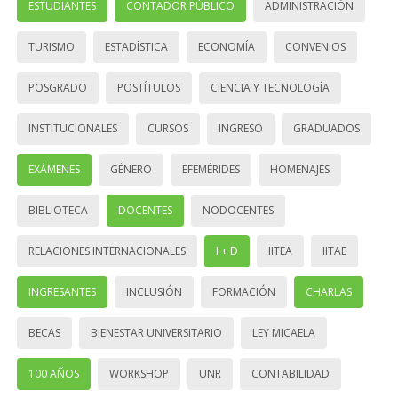
ESTUDIANTES
CONTADOR PÚBLICO
ADMINISTRACIÓN
TURISMO
ESTADÍSTICA
ECONOMÍA
CONVENIOS
POSGRADO
POSTÍTULOS
CIENCIA Y TECNOLOGÍA
INSTITUCIONALES
CURSOS
INGRESO
GRADUADOS
EXÁMENES
GÉNERO
EFEMÉRIDES
HOMENAJES
BIBLIOTECA
DOCENTES
NODOCENTES
RELACIONES INTERNACIONALES
I + D
IITEA
IITAE
INGRESANTES
INCLUSIÓN
FORMACIÓN
CHARLAS
BECAS
BIENESTAR UNIVERSITARIO
LEY MICAELA
100 AÑOS
WORKSHOP
UNR
CONTABILIDAD