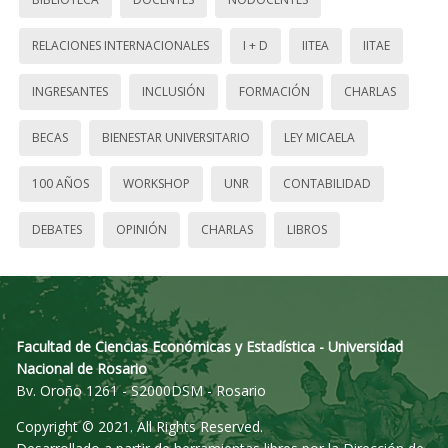
RELACIONES INTERNACIONALES
I + D
IITEA
IITAE
INGRESANTES
INCLUSIÓN
FORMACIÓN
CHARLAS
BECAS
BIENESTAR UNIVERSITARIO
LEY MICAELA
100 AÑOS
WORKSHOP
UNR
CONTABILIDAD
DEBATES
OPINIÓN
CHARLAS
LIBROS
Facultad de Ciencias Económicas y Estadística - Universidad
Nacional de Rosario
Bv. Oroño 1261 - S2000DSM - Rosario
Copyright © 2021. All Rights Reserved.