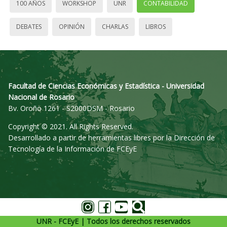
100 AÑOS
WORKSHOP
UNR
CONTABILIDAD
DEBATES
OPINIÓN
CHARLAS
LIBROS
Facultad de Ciencias Económicas y Estadística - Universidad
Nacional de Rosario
Bv. Oroño 1261 - S2000DSM - Rosario
Copyright © 2021. All Rights Reserved.
Desarrollado a partir de herramientas libres por la Dirección de
Tecnología de la Información de FCEyE
UNR - FCEyE | Todos los derechos reservados