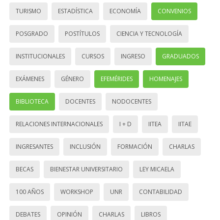
TURISMO
ESTADÍSTICA
ECONOMÍA
CONVENIOS
POSGRADO
POSTÍTULOS
CIENCIA Y TECNOLOGÍA
INSTITUCIONALES
CURSOS
INGRESO
GRADUADOS
EXÁMENES
GÉNERO
EFEMÉRIDES
HOMENAJES
BIBLIOTECA
DOCENTES
NODOCENTES
RELACIONES INTERNACIONALES
I + D
IITEA
IITAE
INGRESANTES
INCLUSIÓN
FORMACIÓN
CHARLAS
BECAS
BIENESTAR UNIVERSITARIO
LEY MICAELA
100 AÑOS
WORKSHOP
UNR
CONTABILIDAD
DEBATES
OPINIÓN
CHARLAS
LIBROS