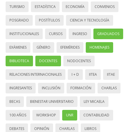
TURISMO
ESTADÍSTICA
ECONOMÍA
CONVENIOS
POSGRADO
POSTÍTULOS
CIENCIA Y TECNOLOGÍA
INSTITUCIONALES
CURSOS
INGRESO
GRADUADOS
EXÁMENES
GÉNERO
EFEMÉRIDES
HOMENAJES
BIBLIOTECA
DOCENTES
NODOCENTES
RELACIONES INTERNACIONALES
I + D
IITEA
IITAE
INGRESANTES
INCLUSIÓN
FORMACIÓN
CHARLAS
BECAS
BIENESTAR UNIVERSITARIO
LEY MICAELA
100 AÑOS
WORKSHOP
UNR
CONTABILIDAD
DEBATES
OPINIÓN
CHARLAS
LIBROS