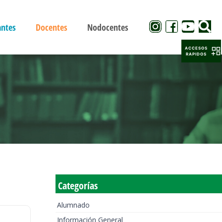
antes
Docentes
Nodocentes
ACCESOS
RAPIDOS
Categorías
Alumnado
Información General