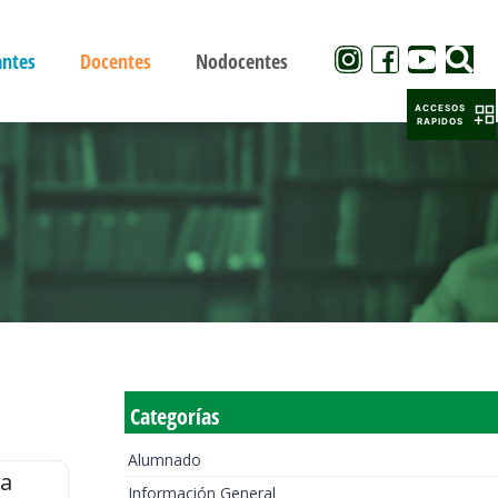
antes
Docentes
Nodocentes
ACCESOS
RAPIDOS
Categorías
Alumnado
la
Información General