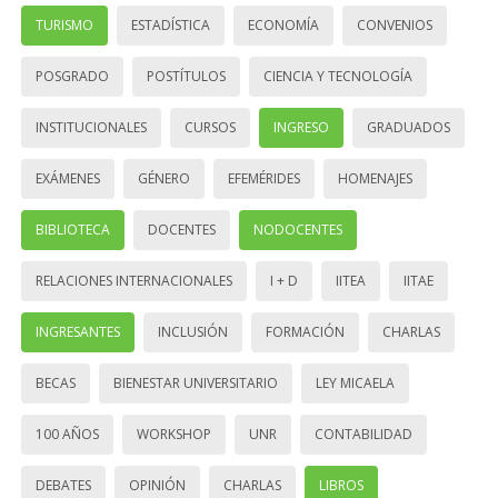
TURISMO
ESTADÍSTICA
ECONOMÍA
CONVENIOS
POSGRADO
POSTÍTULOS
CIENCIA Y TECNOLOGÍA
INSTITUCIONALES
CURSOS
INGRESO
GRADUADOS
EXÁMENES
GÉNERO
EFEMÉRIDES
HOMENAJES
BIBLIOTECA
DOCENTES
NODOCENTES
RELACIONES INTERNACIONALES
I + D
IITEA
IITAE
INGRESANTES
INCLUSIÓN
FORMACIÓN
CHARLAS
BECAS
BIENESTAR UNIVERSITARIO
LEY MICAELA
100 AÑOS
WORKSHOP
UNR
CONTABILIDAD
DEBATES
OPINIÓN
CHARLAS
LIBROS