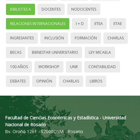
BIBLIOTECA
DOCENTES
NODOCENTES
RELACIONES INTERNACIONALES
I + D
IITEA
IITAE
INGRESANTES
INCLUSIÓN
FORMACIÓN
CHARLAS
BECAS
BIENESTAR UNIVERSITARIO
LEY MICAELA
100 AÑOS
WORKSHOP
UNR
CONTABILIDAD
DEBATES
OPINIÓN
CHARLAS
LIBROS
Facultad de Ciencias Económicas y Estadística - Universidad
Nacional de Rosario
Bv. Oroño 1261 - S2000DSM - Rosario