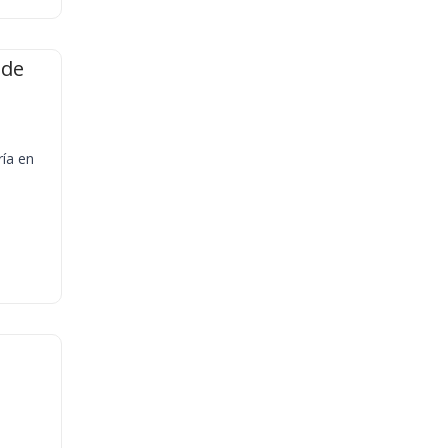
 de
ría en