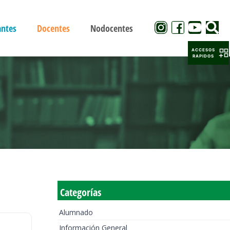
antes
Docentes
Nodocentes
ACCESOS
RAPIDOS
Categorías
Alumnado
Información General