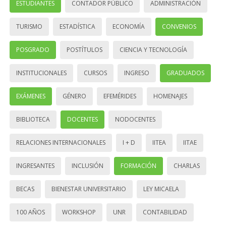
ESTUDIANTES
CONTADOR PÚBLICO
ADMINISTRACIÓN
TURISMO
ESTADÍSTICA
ECONOMÍA
CONVENIOS
POSGRADO
POSTÍTULOS
CIENCIA Y TECNOLOGÍA
INSTITUCIONALES
CURSOS
INGRESO
GRADUADOS
EXÁMENES
GÉNERO
EFEMÉRIDES
HOMENAJES
BIBLIOTECA
DOCENTES
NODOCENTES
RELACIONES INTERNACIONALES
I + D
IITEA
IITAE
INGRESANTES
INCLUSIÓN
FORMACIÓN
CHARLAS
BECAS
BIENESTAR UNIVERSITARIO
LEY MICAELA
100 AÑOS
WORKSHOP
UNR
CONTABILIDAD