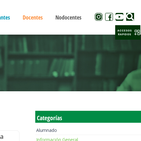
antes
Docentes
Nodocentes
ACCESOS
RAPIDOS
Categorías
Alumnado
la
Información General