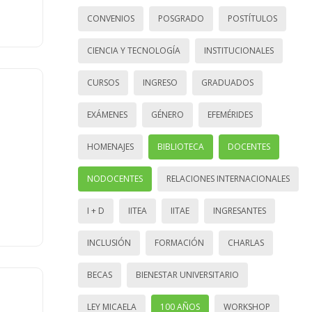
CONVENIOS
POSGRADO
POSTÍTULOS
CIENCIA Y TECNOLOGÍA
INSTITUCIONALES
CURSOS
INGRESO
GRADUADOS
EXÁMENES
GÉNERO
EFEMÉRIDES
HOMENAJES
BIBLIOTECA
DOCENTES
NODOCENTES
RELACIONES INTERNACIONALES
I + D
IITEA
IITAE
INGRESANTES
INCLUSIÓN
FORMACIÓN
CHARLAS
BECAS
BIENESTAR UNIVERSITARIO
LEY MICAELA
100 AÑOS
WORKSHOP