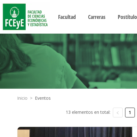
Facultad
Carreras
Postítulo
Inicio
>
Eventos
13 elementos en total:
1