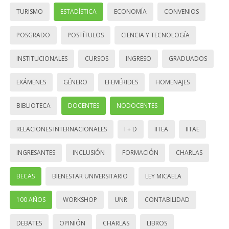
TURISMO
ESTADÍSTICA
ECONOMÍA
CONVENIOS
POSGRADO
POSTÍTULOS
CIENCIA Y TECNOLOGÍA
INSTITUCIONALES
CURSOS
INGRESO
GRADUADOS
EXÁMENES
GÉNERO
EFEMÉRIDES
HOMENAJES
BIBLIOTECA
DOCENTES
NODOCENTES
RELACIONES INTERNACIONALES
I + D
IITEA
IITAE
INGRESANTES
INCLUSIÓN
FORMACIÓN
CHARLAS
BECAS
BIENESTAR UNIVERSITARIO
LEY MICAELA
100 AÑOS
WORKSHOP
UNR
CONTABILIDAD
DEBATES
OPINIÓN
CHARLAS
LIBROS