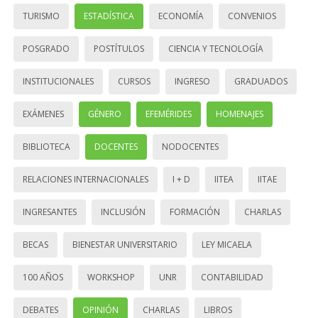
TURISMO
ESTADÍSTICA
ECONOMÍA
CONVENIOS
POSGRADO
POSTÍTULOS
CIENCIA Y TECNOLOGÍA
INSTITUCIONALES
CURSOS
INGRESO
GRADUADOS
EXÁMENES
GÉNERO
EFEMÉRIDES
HOMENAJES
BIBLIOTECA
DOCENTES
NODOCENTES
RELACIONES INTERNACIONALES
I + D
IITEA
IITAE
INGRESANTES
INCLUSIÓN
FORMACIÓN
CHARLAS
BECAS
BIENESTAR UNIVERSITARIO
LEY MICAELA
100 AÑOS
WORKSHOP
UNR
CONTABILIDAD
DEBATES
OPINIÓN
CHARLAS
LIBROS