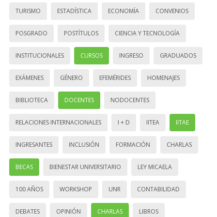
TURISMO
ESTADÍSTICA
ECONOMÍA
CONVENIOS
POSGRADO
POSTÍTULOS
CIENCIA Y TECNOLOGÍA
INSTITUCIONALES
CURSOS
INGRESO
GRADUADOS
EXÁMENES
GÉNERO
EFEMÉRIDES
HOMENAJES
BIBLIOTECA
DOCENTES
NODOCENTES
RELACIONES INTERNACIONALES
I + D
IITEA
IITAE
INGRESANTES
INCLUSIÓN
FORMACIÓN
CHARLAS
BECAS
BIENESTAR UNIVERSITARIO
LEY MICAELA
100 AÑOS
WORKSHOP
UNR
CONTABILIDAD
DEBATES
OPINIÓN
CHARLAS
LIBROS