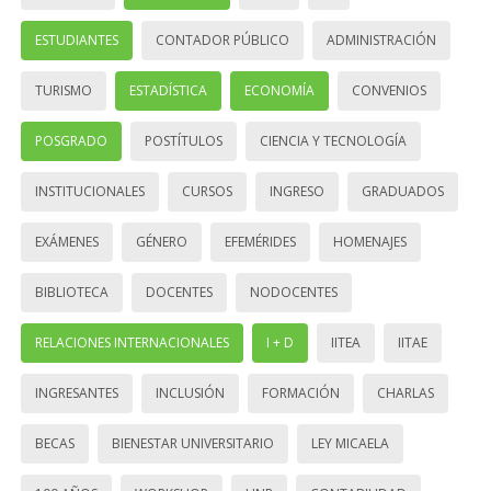
ESTUDIANTES
CONTADOR PÚBLICO
ADMINISTRACIÓN
TURISMO
ESTADÍSTICA
ECONOMÍA
CONVENIOS
POSGRADO
POSTÍTULOS
CIENCIA Y TECNOLOGÍA
INSTITUCIONALES
CURSOS
INGRESO
GRADUADOS
EXÁMENES
GÉNERO
EFEMÉRIDES
HOMENAJES
BIBLIOTECA
DOCENTES
NODOCENTES
RELACIONES INTERNACIONALES
I + D
IITEA
IITAE
INGRESANTES
INCLUSIÓN
FORMACIÓN
CHARLAS
BECAS
BIENESTAR UNIVERSITARIO
LEY MICAELA