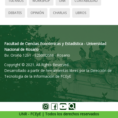
100 AÑOS
WORKSHOP
UNR
CONTABILIDAD
DEBATES
OPINIÓN
CHARLAS
LIBROS
Facultad de Ciencias Económicas y Estadística - Universidad
Nacional de Rosario
Bv. Oroño 1261 - S2000DSM - Rosario
Copyright © 2021. All Rights Reserved.
Desarrollado a partir de herramientas libres por la Dirección de
Tecnología de la Información de FCEyE
UNR - FCEyE | Todos los derechos reservados