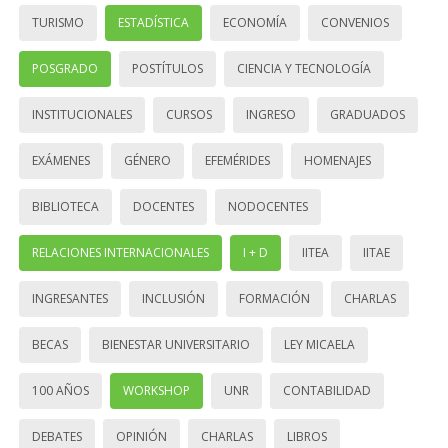
TURISMO
ESTADÍSTICA
ECONOMÍA
CONVENIOS
POSGRADO
POSTÍTULOS
CIENCIA Y TECNOLOGÍA
INSTITUCIONALES
CURSOS
INGRESO
GRADUADOS
EXÁMENES
GÉNERO
EFEMÉRIDES
HOMENAJES
BIBLIOTECA
DOCENTES
NODOCENTES
RELACIONES INTERNACIONALES
I + D
IITEA
IITAE
INGRESANTES
INCLUSIÓN
FORMACIÓN
CHARLAS
BECAS
BIENESTAR UNIVERSITARIO
LEY MICAELA
100 AÑOS
WORKSHOP
UNR
CONTABILIDAD
DEBATES
OPINIÓN
CHARLAS
LIBROS