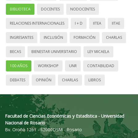
BIBLIOTECA
DOCENTES
NODOCENTES
RELACIONES INTERNACIONALES
I + D
IITEA
IITAE
INGRESANTES
INCLUSIÓN
FORMACIÓN
CHARLAS
BECAS
BIENESTAR UNIVERSITARIO
LEY MICAELA
100 AÑOS
WORKSHOP
UNR
CONTABILIDAD
DEBATES
OPINIÓN
CHARLAS
LIBROS
Facultad de Ciencias Económicas y Estadística - Universidad
Nacional de Rosario
Bv. Oroño 1261 - S2000DSM - Rosario