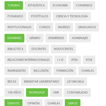
TURISMO
ESTADÍSTICA
ECONOMÍA
CONVENIOS
POSGRADO
POSTÍTULOS
CIENCIA Y TECNOLOGÍA
INSTITUCIONALES
CURSOS
INGRESO
GRADUADOS
EXÁMENES
GÉNERO
EFEMÉRIDES
HOMENAJES
BIBLIOTECA
DOCENTES
NODOCENTES
RELACIONES INTERNACIONALES
I + D
IITEA
IITAE
INGRESANTES
INCLUSIÓN
FORMACIÓN
CHARLAS
BECAS
BIENESTAR UNIVERSITARIO
LEY MICAELA
100 AÑOS
WORKSHOP
UNR
CONTABILIDAD
DEBATES
OPINIÓN
CHARLAS
LIBROS