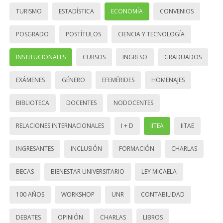
TURISMO
ESTADÍSTICA
ECONOMÍA
CONVENIOS
POSGRADO
POSTÍTULOS
CIENCIA Y TECNOLOGÍA
INSTITUCIONALES
CURSOS
INGRESO
GRADUADOS
EXÁMENES
GÉNERO
EFEMÉRIDES
HOMENAJES
BIBLIOTECA
DOCENTES
NODOCENTES
RELACIONES INTERNACIONALES
I + D
IITEA
IITAE
INGRESANTES
INCLUSIÓN
FORMACIÓN
CHARLAS
BECAS
BIENESTAR UNIVERSITARIO
LEY MICAELA
100 AÑOS
WORKSHOP
UNR
CONTABILIDAD
DEBATES
OPINIÓN
CHARLAS
LIBROS